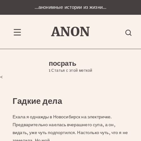
Перейти
...анонимные истории из жизни...
к
содержанию
ANON
Меню
посрать
1 Статья с этой меткой
<
Гадкие дела
Ехала я однажды в Новосибирск на электричке.
Предварительно наелась вчерашнего супа, а он,
видать, уже чуть подпортился. Настолько чуть, что я не
заметила. Но мой…