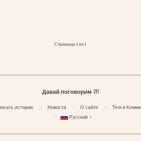
Страница 1 из 1
Давай поговорим
исать историю
Новости
О сайте
Теги и Комм
Русский
▼