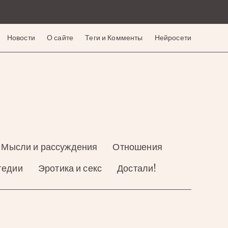
Новости
О сайте
Теги и Комменты
Нейросети
Мысли и рассуждения
Отношения
гедии
Эротика и секс
Достали!