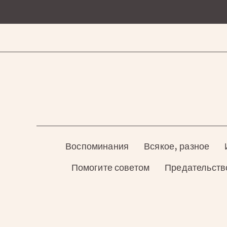
Перейти
к
содержанию
Воспоминания
Всякое, разное
Помогите советом
Предательств